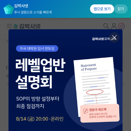
김박사넷
앱으로 보기
닫기
푸시 알림으로 소식을 빠르게
커뮤니티 홈
자유 게시판(아무개랩)
대학원생 모집
본문이 수정되지 않는 박제글입니다.
국내대학원 정보
대학원 자퇴 조언
연구실&오픈랩
속편한 루이 파스퇴르
커뮤니티
2026.06.14
5
781
커뮤니티 홈
전체글보기
베스트 게시판
IF 명예의전당