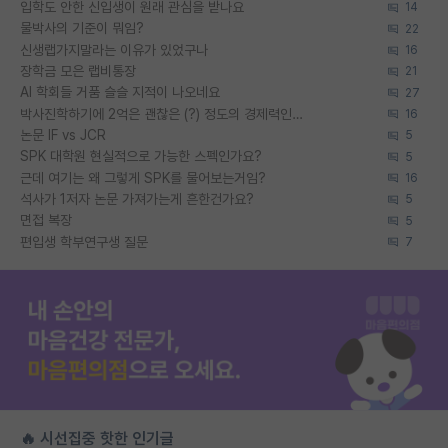
입학도 안한 신입생이 원래 관심을 받나요
14
물박사의 기준이 뭐임?
22
신생랩가지말라는 이유가 있었구나
16
장학금 모은 랩비통장
21
AI 학회들 거품 슬슬 지적이 나오네요
27
박사진학하기에 2억은 괜찮은 (?) 정도의 경제력인가요
16
논문 IF vs JCR
5
SPK 대학원 현실적으로 가능한 스펙인가요?
5
근데 여기는 왜 그렇게 SPK를 물어보는거임?
16
석사가 1저자 논문 가져가는게 흔한건가요?
5
면접 복장
5
편입생 학부연구생 질문
7
🔥 시선집중 핫한 인기글