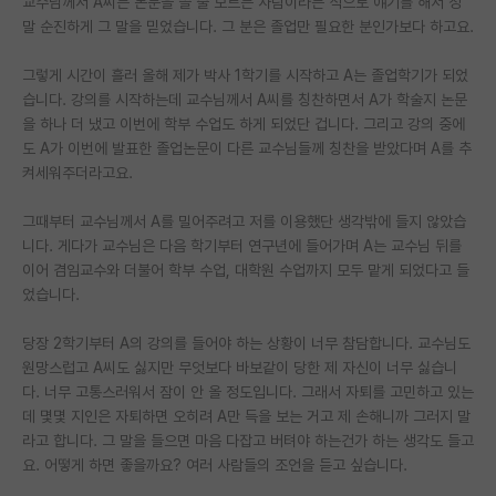
교수님께서 A씨는 논문을 쓸 줄 모르는 사람이라는 식으로 얘기를 해서 정
말 순진하게 그 말을 믿었습니다. 그 분은 졸업만 필요한 분인가보다 하고요.
PI 전용 게시판
그렇게 시간이 흘러 올해 제가 박사 1학기를 시작하고 A는 졸업학기가 되었
인문사회 계열 게시판
습니다. 강의를 시작하는데 교수님께서 A씨를 칭찬하면서 A가 학술지 논문
특수/전문대학원 게시판
을 하나 더 냈고 이번에 학부 수업도 하게 되었단 겁니다. 그리고 강의 중에
도 A가 이번에 발표한 졸업논문이 다른 교수님들께 칭찬을 받았다며 A를 추
반도체/AI 게시판
켜세워주더라고요.
장학금/장학생 게시판
그때부터 교수님께서 A를 밀어주려고 저를 이용했단 생각밖에 들지 않았습
니다. 게다가 교수님은 다음 학기부터 연구년에 들어가며 A는 교수님 뒤를
학술 정보 게시판
이어 겸임교수와 더불어 학부 수업, 대학원 수업까지 모두 맡게 되었다고 들
었습니다.
홍보 게시판
당장 2학기부터 A의 강의를 들어야 하는 상황이 너무 참담합니다. 교수님도
커리어
원망스럽고 A씨도 싫지만 무엇보다 바보같이 당한 제 자신이 너무 싫습니
유학교육
다. 너무 고통스러워서 잠이 안 올 정도입니다. 그래서 자퇴를 고민하고 있는
데 몇몇 지인은 자퇴하면 오히려 A만 득을 보는 거고 제 손해니까 그러지 말
이벤트
라고 합니다. 그 말을 들으면 마음 다잡고 버텨야 하는건가 하는 생각도 들고
요. 어떻게 하면 좋을까요? 여러 사람들의 조언을 듣고 싶습니다.
반도체 아카데미