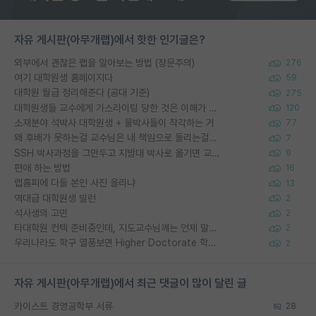
자유 게시판(아무개랩)에서 핫한 인기글은?
외부에서 괜찮은 랩을 알아보는 방법 (장문주의)
276
여기 대학원생 홈페이지다
59
대학원 월급 정리해준다 (공대 기준)
275
대학원생들 교수에게 가스라이팅 당한 것은 이해가 갑니다. 안타깝네요.
120
소재분야 석박사 대학원생 + 물박사들이 착각하는 거
77
왜 후배가 못하는걸 교수님은 내 책임으로 돌리는걸까요?
7
SSH 박사과정을 그만두고 지방대 박사로 옮기면 교수의 꿈은 끝일까요?
9
편애 하는 방법
16
랩홈피에 다들 본인 사진 올리냐
13
역대급 대학원생 빌런
2
석사생의 고민
2
타대학원 컨텍 준비중인데, 지도교수님께는 언제 말씀드려야 할까요?
2
우리나라도 학구 열풍보면 Higher Doctorate 학위가 필요하다고 봅니다.
2
자유 게시판(아무개랩)에서 최근 댓글이 많이 달린 글
카이스트 경영공학부 서류
28