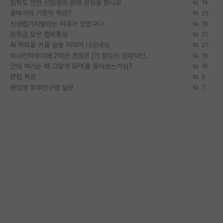
입학도 안한 신입생이 원래 관심을 받나요
14
물박사의 기준이 뭐임?
22
신생랩가지말라는 이유가 있었구나
16
장학금 모은 랩비통장
21
AI 학회들 거품 슬슬 지적이 나오네요
27
박사진학하기에 2억은 괜찮은 (?) 정도의 경제력인가요
16
근데 여기는 왜 그렇게 SPK를 물어보는거임?
16
면접 복장
5
편입생 학부연구생 질문
7