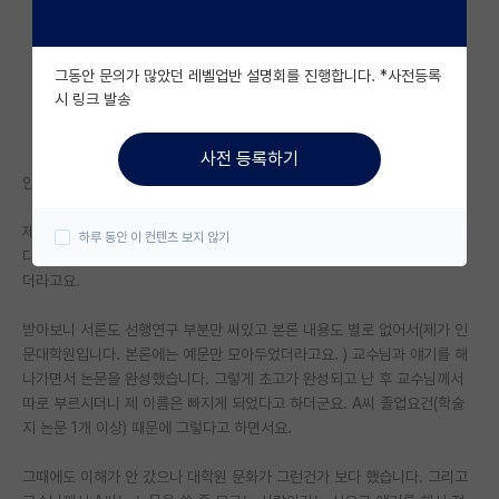
자유 게시판(아무개랩)
그동안 문의가 많았던 레벨업반 설명회를 진행합니다. *사전등록
미국 유학 게시판
시 링크 발송
미국 대학원 합격 후기 게시판
사전 등록하기
대학원생 모집 게시판
안녕하세요? 올해 박사 과정 1학기를 마친 대학원생입니다.
대학원 합격 후기 게시판
제가 석사과정일 때 지도교수님께서 박사과정 중인 분(A씨라고 부르겠습니
하루 동안 이 컨텐츠 보지 않기
다.)과 논문을 쓰는데 전개가 잘 안 되는 것 같았는지 저에게 써보라고 하시
연구실(PI) 홍보 게시판
더라고요.
석박사 채용 정보 게시판
받아보니 서론도 선행연구 부분만 써있고 본론 내용도 별로 없어서(제가 인
문대학원입니다. 본론에는 예문만 모아두었더라고요. ) 교수님과 얘기를 해
임용 정보 게시판
나가면서 논문을 완성했습니다. 그렇게 초고가 완성되고 난 후 교수님께서
학부 인턴 게시판
따로 부르시더니 제 이름은 빠지게 되었다고 하더군요. A씨 졸업요건(학술
지 논문 1개 이상) 때문에 그렇다고 하면서요.
취업 게시판
그때에도 이해가 안 갔으나 대학원 문화가 그런건가 보다 했습니다. 그리고
임용 후기 게시판