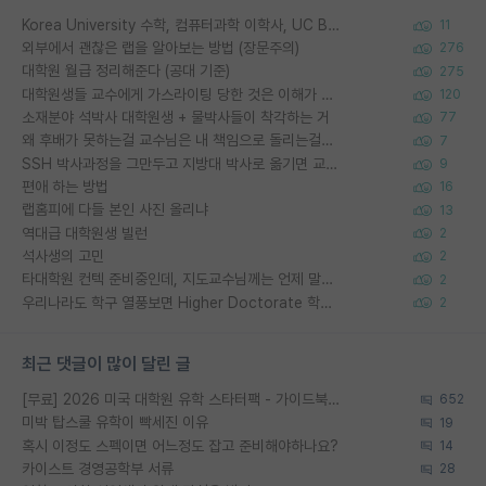
Korea University 수학, 컴퓨터과학 이학사, UC Berkeley 산업공학 대학원 공학박사가 되는 것은 쉽지 않겠죠?
11
외부에서 괜찮은 랩을 알아보는 방법 (장문주의)
276
대학원 월급 정리해준다 (공대 기준)
275
대학원생들 교수에게 가스라이팅 당한 것은 이해가 갑니다. 안타깝네요.
120
소재분야 석박사 대학원생 + 물박사들이 착각하는 거
77
왜 후배가 못하는걸 교수님은 내 책임으로 돌리는걸까요?
7
SSH 박사과정을 그만두고 지방대 박사로 옮기면 교수의 꿈은 끝일까요?
9
편애 하는 방법
16
랩홈피에 다들 본인 사진 올리냐
13
역대급 대학원생 빌런
2
석사생의 고민
2
타대학원 컨텍 준비중인데, 지도교수님께는 언제 말씀드려야 할까요?
2
우리나라도 학구 열풍보면 Higher Doctorate 학위가 필요하다고 봅니다.
2
최근 댓글이 많이 달린 글
[무료] 2026 미국 대학원 유학 스타터팩 - 가이드북 & 합격자 컨택메일 템플릿
652
미박 탑스쿨 유학이 빡세진 이유
19
혹시 이정도 스펙이면 어느정도 잡고 준비해야하나요?
14
카이스트 경영공학부 서류
28