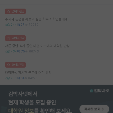
명예의전당
주저자 논문을 써보고 싶은 학부 저학년들에게
244
27
79980
명예의전당
서른 중반 석사 졸업 미혼 아즈매의 대학원 단상
434
75
66743
명예의전당
대학원생 장시간 근무에 대한 생각
253
61
84223